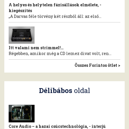
A helyes és helytelen fázisállások elmélete, -
kiegészítés
„A Darvas féle törvény két részből áll: az első...
Itt valami nem strimmel!…
Régebben, amikor még a CD lemez divat volt, ren...
Összes Forintos ötlet >
Délibábos
oldal
Core Audio – a hazai csúcstechnológia, - interjú