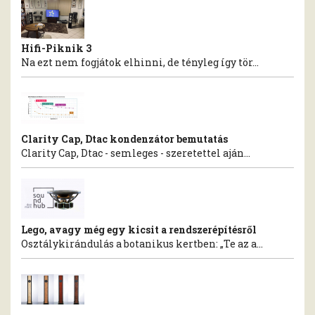
Hifi-Piknik 3
Na ezt nem fogjátok elhinni, de tényleg így tör...
Clarity Cap, Dtac kondenzátor bemutatás
Clarity Cap, Dtac - semleges - szeretettel aján...
Lego, avagy még egy kicsit a rendszerépítésről
Osztálykirándulás a botanikus kertben: „Te az a...