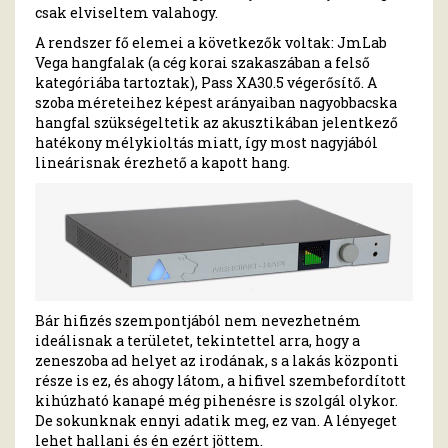
csak elviseltem valahogy.
A rendszer fő elemei a következők voltak: JmLab
Vega hangfalak (a cég korai szakaszában a felső
kategóriába tartoztak), Pass XA30.5 végerősítő. A
szoba méreteihez képest arányaiban nagyobbacska
hangfal szükségeltetik az akusztikában jelentkező
hatékony mélykioltás miatt, így most nagyjából
lineárisnak érezhető a kapott hang.
Bár hifizés szempontjából nem nevezhetném
ideálisnak a területet, tekintettel arra, hogy a
zeneszoba ad helyet az irodának, s a lakás központi
része is ez, és ahogy látom, a hifivel szembefordított
kihúzható kanapé még pihenésre is szolgál olykor.
De sokunknak ennyi adatik meg, ez van. A lényeget
lehet hallani és én ezért jöttem.