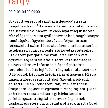
tárgy
2019-09-04 00:00:00,
Fokozott verseny alakult ki a „legjobb” stream
megoldásokért. Általános értelemben, talán nem is
a felhasználók, hanem inkább saját maguk között.
Már elég tapasztalat gyűlt össze ahhoz, hogy bizonyos
tanulságokat figyelembe véve, a folyamatosan
fejlesztetett számítógép alapú zenehallgatás során,
le lehessen vonni a megfelelő következtetéseket.
Ezek szempontjai: a műszaki értelemben vett
egyszerűség és stabilitás, illetve kezelhetőség és
univerzalitás az információ és szolgáltatások
területén. Ideális fejlődési iránynak mutatkozik az
USB portok kényszerűségének az elhagyása, főleg a
hangminőség szempontjából. Szóval, a sokadik
épített PC alapú rendszer után, íme, a mindent
(majdnem) egyben megvalósító Merging. Valljuk be,
azért nem rossz, amikor egy házba kerül a
jelfeldolgozás, a digitális konverzió (aminek
ráadásul egyelőre nincs behatároltsága, mert a Quad