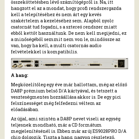
összeköttetésben lévő számítógépről is. Na, itt
hangzott el az a mondat, hogy profi rendszergazda
kell a telepítéséhez és nem árt egy kevés
szakértelem a kezeléséhez sem. Alapból nyolc
csatornát tud fogadni, s a sztereó rendszer miatt
ebből kettőt használtunk. De nem kell megijedni, ez
a minőségéből semmit nem von le, mindössze az
van, hogy ha kell, a multi csatornás audio
felvételekkel is kompatibilis.
A hang:
Megközelítőleg egy éve már hallottam, még az előző
DA8P prémium belső D/A kártyával, és tetszett a
veszteségmentes hozzáállása akkor is. De egy pici
felszínességet még felfedezni véltem az
előadásában.
Az újjal, ami szintén a DA8P nevet viseli az egység
teljesnek mondható, már a CD formátum
megjelenítésénél is. Ebben már az új ES9028PRO D/A
chip dolgozik. Tiszta a hang, nagyon részletező,