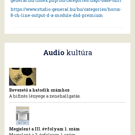
general.hu/index.php/hu/categories/hapi-base-unit
https://www.studio-general.hu/hu/categories/horus-
8-ch-line-output-d-a-module-dsd-premium
Audio
kultúra
Bevezető a hatodik számhoz
A hifizés lényege a zenehallgatás.
Megjelent a III. évfolyam 1. szám
Megjelent a 3. évfolyam 1. szám