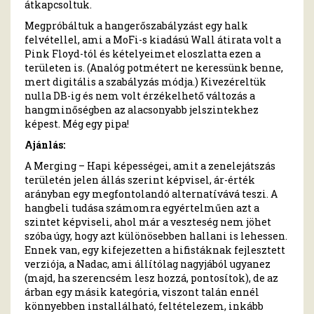
átkapcsoltuk.
Megpróbáltuk a hangerőszabályzást egy halk
felvétellel, ami a MoFi-s kiadású Wall átirata volt a
Pink Floyd-tól és kételyeimet eloszlatta ezen a
területen is. (Analóg potmétert ne keressünk benne,
mert digitális a szabályzás módja.) Kivezéreltük
nulla DB-ig és nem volt érzékelhető változás a
hangminőségben az alacsonyabb jelszintekhez
képest. Még egy pipa!
Ajánlás:
A Merging – Hapi képességei, amit a zenelejátszás
területén jelen állás szerint képvisel, ár-érték
arányban egy megfontolandó alternatívává teszi. A
hangbeli tudása számomra egyértelműen azt a
szintet képviseli, ahol már a veszteség nem jöhet
szóba úgy, hogy azt különösebben hallani is lehessen.
Ennek van, egy kifejezetten a hifistáknak fejlesztett
verziója, a Nadac, ami állítólag nagyjából ugyanez
(majd, ha szerencsém lesz hozzá, pontosítok), de az
árban egy másik kategória, viszont talán ennél
könnyebben installálható, feltételezem, inkább