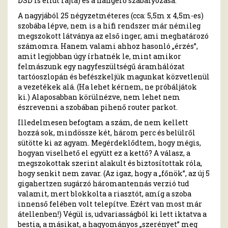
DSD is elfut rajta) és a hangerő szabályozása.
A nagyjából 25 négyzetméteres (cca: 5,5m x 4,5m-es)
szobába lépve, nem is a hifi rendszer már némileg
megszokott látványa az első inger, ami meghatározó
számomra. Hanem valami ahhoz hasonló „érzés”,
amit legjobban úgy írhatnék le, mint amikor
felmászunk egy nagyfeszültségű áramhálózat
tartóoszlopán és befészkeljük magunkat közvetlenül
a vezetékek alá. (Ha lehet kérnem, ne próbáljátok
ki.) Alaposabban körülnézve, nem lehet nem
észrevenni a szobában pihenő router parkot.
Illedelmesen befogtam a szám, de nem kellett
hozzá sok, mindössze két, három perc és belülről
sütötte ki az agyam. Megérdeklődtem, hogy mégis,
hogyan viselhető el együtt ez a kettő? A válasz, a
megszokottak szerint alakult és biztosítottak róla,
hogy senkit nem zavar. (Az igaz, hogy a „főnök”, az új 5
gigahertzen sugárzó háromantennás verzió tud
valamit, mert blokkolta a riasztót, amíg a szoba
innenső felében volt telepítve. Ezért van most már
átellenben!) Végül is, udvariasságból ki lett iktatva a
bestia, a másikat, a hagyományos „szerényet” meg