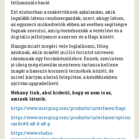
felhasználó barát.
Ezt elsősorban a szakértőknek ajánlanám, akik
legalább látens rendszergazdák, mert, ahogy látom,
az egyszerű műkedvelők ebben az esetben segítségre
fognak szorulni, amíg összehozzák a vezérlést és a
digitális jelfolyamot a szerver és a Hapi között.
Hangja miatt megéri vele foglalkozni, főleg
azoknak, akik másfél millió forintot szívesen
rászánnak egy forráskészülékre. Ennek, szerintem
jó ideig még elavulás mentesen tartania kellene
magát a hasonló korszerű termékek között, de
mivel kártyás a belső felépítése, a későbbiekben
nyilván upgradelhető.
Néhány link, ahol kiderül, hogy ez nem is az,
aminek látszik:
https://www.merging.com/products/interfaces/hapi
https://www.merging.com/products/interfaces/option-
cards#d-a8-d-a8-p
https://www.studio-