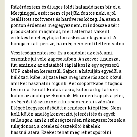
Rákérdeztem és átlagos földi halandó nem bír el a
Merginggel, ezért nem cipeljük, fontos neki a jól
beállított szoftveres és hardveres közeg. Ja, ezen a
ponton érdemes megjegyeznem, mindössze azért
produkálom magamat, mert alternatívaként
érdekes lehet egyfajta forráskészülék gyanánt. A
hangja miatt persze, ha még nem említettem volna.
Veszteségmentesség. Ez a gondolat az első, ami
eszembe jut vele kapcsolatban. A szerver linuxszal
fut, aminek az adataiból táplálkozik egy egyszerű
UTP kábelen keresztül. Sajnos, a hátulján egyedül a
hálózati kábel aljzata lesz még ismerős azok közül,
amiket használni fogunk. Két csoportkábelt fogadó
terminál került kialakításra, külön a digitális és
külön az analóg szekciónak. Mi innen kapjuk a jelet,
a végerősítő szimmetrikus bemenetei számára.
Eléggé leegyszerűsödött a rendszer kiépítése. Nem
kell külön analóg konverzió, jelerősítés és egyéb
sallangok, amik szükségszerűen rákényszerítenék a
tulajdonost, a kötelező összekötő kábelek
használatára. Ezeket tehát meg lehet spórolni.