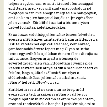
teljesen egyben van, és amit kiemelt fontossággal
említenék meg, - egy pillanat - megpróbálom jól
megfogalmazni: valahogy a megszólaló hangjegyek,
amik a komplex hangot alkotják, teljes egészében
jelen vannak. Körülöleli azokat a tér, amelyben
helyet foglaltak keletkezésükkor.
Ez az összeszedettség jellemző az összes felvételre,
egészen a 192 khz-es mintavételi határig. Ellenben a
DSD felvételeknél egy kelletlenség, keménység,
gombócosodás érzete lepett meg. Olyan mintha
lenne egy szűkítés a jelútban és nem férne át rajta az
információ. Nagyon árnyalt a jelenség, de
egyértelműen jelen van. Elfogadtam ilyennek, de
később részleteiben átnyálaztuk a menürendszert és
feltűnt, hogy a „kötelező” szűrő, amelyet a
stúdiótechnikában jellemzően alkalmaznak,
„Sharp” helyett, „Slow”-on van.
Emlékeim szerint nekem már az öreg, múlt
évezredbeli technikákon is a Sharp vált be, így
meghallgattuk mindkettőn és örömmel jelentem,
azonnal rendeződtek a hangbeli problémák, amint