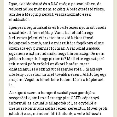
Igaz, az előerősítő és a DAC még a polcon pihen, de
valószínűleg már nem sokáig. A befektetés jó része,
amibe a Merging került, visszahozható ezek
eladásából.
Igényes megmunkálás és kivitelezés nyomait viseli
a szálhúzott fém előlap. Van a bal oldalán egy
kellemes jelenlétérzetet árasztó kékes fényű
bekapcsoló gomb, ami a misztikára fogékony elme
számára egy piramist formáz. A racionálisabbak
ugyanerre azt mondanák, hogy háromszög. De nem
jobban hangzik, hogy piramis? Mellette egy szigorú
tekintetű pofa erősíti az ókori hatást, mert
óhatatlanul is a szfinx jut eszembe róla. …majd egy
nőstény oroszlán, minél tovább nézem. Állítólag egy
majom. Végül is lehet, bele tudom látni a képbe azt
is…
A szigorú szem a hangerő szabályozó gombjára
szegeződik, ami mellett egy pici OLED képernyő
informál az aktuális állapotokról, és egyfelől a
menü is kommunikálhat ezen keresztül. Mivel profi
(studio) cucc, mindent állíthatunk, a vele hálózati