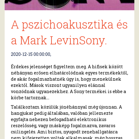
A pszichoakusztika és
a Mark LevinSony.
2020-12-15 00:00:00,
Érdekes jelenséget figyeltem meg. A hifisek között
néhányan erősen elhatárolódnak egyes termékektől,
de akár fogalmazhatnék úgy is, hogy menekülnek
ezektől. Mások viszont ugyanilyen elánnal
vonzódnak ugyanezekhez. A Sony termékei is ebbe a
körbe tartoznak…
Találkoztam közülük jónéhánnyal még újonnan. A
hangjukat pedig általában, valóban jellemezte
egyfajta nehezen befogadható elektronikus
reszelősség, vagy másképp fogalmazva, zavaros
csilingelés. Ami biztos, nyugodt zenehallgatásra
nem kifejezetten voltak alkalmasak, még hosszas