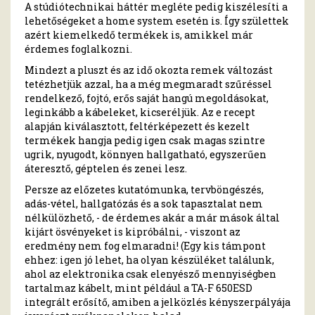
A stúdiótechnikai háttér megléte pedig kiszélesíti a
lehetőségeket a home system esetén is. Így születtek
azért kiemelkedő termékek is, amikkel már
érdemes foglalkozni.
Mindezt a pluszt és az idő okozta remek változást
tetézhetjük azzal, ha a még megmaradt szűréssel
rendelkező, fojtó, erős saját hangú megoldásokat,
leginkább a kábeleket, kicseréljük. Az e recept
alapján kiválasztott, feltérképezett és kezelt
termékek hangja pedig igen csak magas szintre
ugrik, nyugodt, könnyen hallgatható, egyszerűen
áteresztő, géptelen és zenei lesz.
Persze az előzetes kutatómunka, tervböngészés,
adás-vétel, hallgatózás és a sok tapasztalat nem
nélkülözhető, - de érdemes akár a már mások által
kijárt ösvényeket is kipróbálni, - viszont az
eredmény nem fog elmaradni! (Egy kis támpont
ehhez: igen jó lehet, ha olyan készüléket találunk,
ahol az elektronika csak elenyésző mennyiségben
tartalmaz kábelt, mint például a TA-F 650ESD
integrált erősítő, amiben a jelközlés kényszerpályája