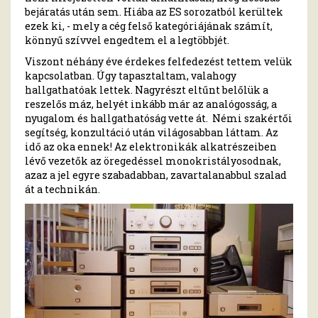
bejáratás után sem. Hiába az ES sorozatból kerültek
ezek ki, - mely a cég felső kategóriájának számít,
könnyű szívvel engedtem el a legtöbbjét.
Viszont néhány éve érdekes felfedezést tettem velük
kapcsolatban. Úgy tapasztaltam, valahogy
hallgathatóak lettek. Nagyrészt eltűnt belőlük a
reszelős máz, helyét inkább már az analógosság, a
nyugalom és hallgathatóság vette át. Némi szakértői
segítség, konzultáció után világosabban láttam. Az
idő az oka ennek! Az elektronikák alkatrészeiben
lévő vezetők az öregedéssel monokristályosodnak,
azaz a jel egyre szabadabban, zavartalanabbul szalad
át a technikán.