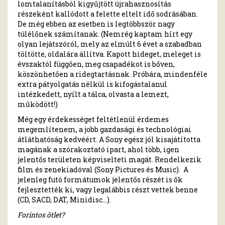
lomtalanításból kigyűjtött újrahasznosítás
részeként kallódott a felette eltelt idő sodrásában.
De még ebben az esetben is legtöbbször nagy
túlélőnek számítanak. (Nemrég kaptam hírt egy
olyan lejátszóról, mely az elmúlt 6 évet a szabadban
töltötte, oldalára állítva. Kapott hideget, meleget is
évszaktól függően, meg csapadékot is bőven,
köszönhetően a ridegtartásnak. Próbára, mindenféle
extra pátyolgatás nélkül is kifogástalanul
intézkedett, nyílt a tálca, olvasta a lemezt,
működött!)
Még egy érdekességet feltétlenül érdemes
megemlítenem, a jobb gazdasági és technológiai
átláthatóság kedvéért. A Sony egész jól kisajátította
magának a szórakoztató ipart, ahol több, igen
jelentős területen képviselteti magát. Rendelkezik
film és zenekiadóval (Sony Pictures és Music). A
jelenleg futó formátumok jelentős részét is ők
fejlesztették ki, vagy legalábbis részt vettek benne
(CD, SACD, DAT, Minidisc…).
Forintos ötlet?