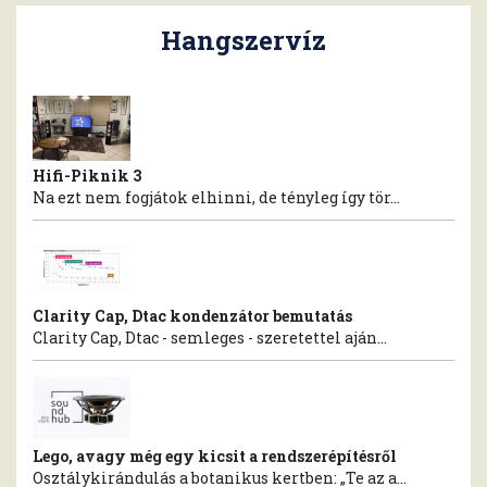
Hangszervíz
Hifi-Piknik 3
Na ezt nem fogjátok elhinni, de tényleg így tör...
Clarity Cap, Dtac kondenzátor bemutatás
Clarity Cap, Dtac - semleges - szeretettel aján...
Lego, avagy még egy kicsit a rendszerépítésről
Osztálykirándulás a botanikus kertben: „Te az a...