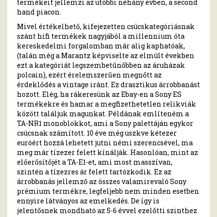
termékeit jellemzi az utóbbi néhány évben, a second
hand piacon.
Mivel értékelhető, kifejezetten csúcskategóriásnak
szánt hifi termékek nagyjából a millennium óta
kereskedelmi forgalomban már alig kaphatóak,
(talán még a Marantz képviselte az elmúlt években
ezt a kategóriát legszembetűnőbben az áruházak
polcain), ezért érelemszerűen megnőtt az
érdeklődés a vintage iránt. Ez drasztikus árrobbanást
hozott. Elég, ha rákeresünk az Ebay-en a Sony ES
termékekre és hamar a megfizethetetlen relikviák
között találjuk magunkat. Példának említeném a
TA-NR1 monoblokkot, ami a Sony palettáján egykor
csúcsnak számított. 10 éve még uszkve kétezer
euróért hozzá lehetett jutni némi szerencsével, ma
meg már tízezer felett kínálják. Hasonlóan, mint az
előerősítőjét a TA-E1-et, ami most masszívan,
szintén a tízezres ár felett tartózkodik. Ez az
árrobbanás jellemző az összes valamirevaló Sony
prémium termékre, legfeljebb nem minden esetben
ennyire látványos az emelkedés. De így is
jelentősnek mondható az 5-6 évvel ezelőtti szinthez