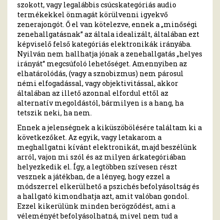
szokott, vagy legalábbis csúcskategóriás audio
termékekkel önmagát körülvenni igyekvő
zenerajongót. Ő el van kötelezve, ennek a „minőségi
zenehallgatásnak” az általa idealizált, általában ezt
képviselő felső kategóriás elektronikák irányába.
Nyilván nem hallhatja jónak a zenehallgatás „helyes
irányát” megcsúfoló lehetőséget. Amennyiben az
elhatárolódás, (vagy a sznobizmus) nem párosul
némi elfogadással, vagy objektivitással, akkor
általában az illető azonnal elfordul ettől az
alternatív megoldástól, bármilyen is a hang, ha
tetszik neki, ha nem.
Ennek a jelenségnek a kiküszöbölésére találtam ki a
következőket. Az egyik, vagy letakarom a
meghallgatni kívánt elektronikát, majd beszélünk
arról, vajon mi szól és az milyen árkategóriában
helyezkedik el. Így, a legtöbben szívesen részt
vesznek a játékban, de a lényeg, hogy ezzel a
módszerrel elkerülhető a pszichés befolyásoltság és
a hallgató kimondhatja azt, amit valóban gondol.
Ezzel kikerülünk minden berögződést, ami a
véleményét befolyásolhatná, mivel nem tud a