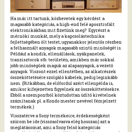
Ha már itt tartunk, közbevetek egy kérdést: a
magasabb kategóriás, a high-end felé aposztrofált
elektronikákban mit fizetünk meg? Egyrészt a
mérnöki munkát, mely a kapcsolástechnika
fejlettségében ölt testet, ugyanakkor jelentős részben
a felhasznált anyagok magasabb szintű minőségét is.
Például a kondik, ellenállások, nyákpanelek,
tranzisztorok stb. területén, amikben már sokkal
jobb minőségűek maguk az alapanyagok, a vezető
anyagok. Viszont ezzel ellentétben, az alkatrészek
összeköttetésére szolgáló kábelek, pedig leginkább
nem. (Ritkábban, de előfordul azért ellenpélda is,
amikor kifejezetten figyelnek az összeköttetésekre.
Ebből a szempontból köztudottan üdítő kivételnek
számítanak pl. a Kondo mester nevével fémjelzett
termékek.)
Visszatérve a Sony termékeire, érdekességként
szúrom be ide (visszaolvasva elég hosszan) azt a
meglátásomat, ami a Sony felső kategóriás