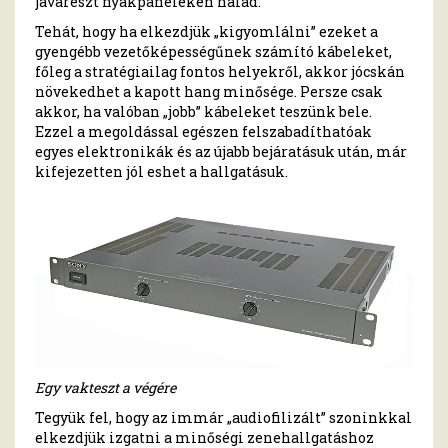
javarészt nyákpaneleken halad.
Tehát, hogy ha elkezdjük „kigyomlálni” ezeket a
gyengébb vezetőképességűnek számító kábeleket,
főleg a stratégiailag fontos helyekről, akkor jócskán
növekedhet a kapott hang minősége. Persze csak
akkor, ha valóban „jobb” kábeleket teszünk bele.
Ezzel a megoldással egészen felszabadíthatóak
egyes elektronikák és az újabb bejáratásuk után, már
kifejezetten jól eshet a hallgatásuk.
Egy vakteszt a végére
Tegyük fel, hogy az immár „audiofilizált” szoninkkal
elkezdjük izgatni a minőségi zenehallgatáshoz