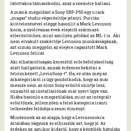
látottakra támaszkodni, azaz a szemére hallani.
A másik megoldást a Sony SRP-P50 egy u rack
„magas” studio végerősítője jelenti. Puritán
kivitelezésével eléggé hasonlít a Mark Levinson
korai, a nyolcvanas évek elejéről származó
előerősítőihez, mint amilyen például az ML-1 is. Aki
nem elvakult szakértője Levinson munkásságának,
azt simán meggyőzi az elejére ragasztott Mark
Levinson felirat.
Aki elhatároltságán keresztül erős befolyásoltság
alatt hallgatózik, annak érdemes bekötni a
felcímkézett „LevinSony-t”. Ha, ez után még az
árkategóriáról is úgy gondolkodik, hogy az már
messze nem az olcsó Sony erősítő szintje lesz,
onnantól az installációnak már nyert ügye van.
Hiába hasonló a megszólalása, mint az integrált
erősítőnek, jellemzően a felső kategória iránti
lelkesedés feldobja a zenei élményt.
Mindennek az az alapja, hogy a Levinsonokra
általában vágyunk és elhisszük azt, hogy jó. Az
érdekes az, amikor kiderül, hogy a készülék hátulján