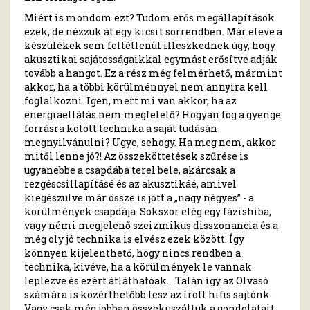
Miért is mondom ezt? Tudom erős megállapítások
ezek, de nézzük át egy kicsit sorrendben. Már eleve a
készülékek sem feltétlenül illeszkednek úgy, hogy
akusztikai sajátosságaikkal egymást erősítve adják
tovább a hangot. Ez a rész még felmérhető, mármint
akkor, ha a többi körülménnyel nem annyira kell
foglalkozni. Igen, mert mi van akkor, ha az
energiaellátás nem megfelelő? Hogyan fog a gyenge
forrásra kötött technika a saját tudásán
megnyilvánulni? Ugye, sehogy. Ha meg nem, akkor
mitől lenne jó?! Az összeköttetések szűrése is
ugyanebbe a csapdába terel bele, akárcsak a
rezgéscsillapításé és az akusztikáé, amivel
kiegészülve már össze is jött a „nagy négyes” - a
körülmények csapdája. Sokszor elég egy fázishiba,
vagy némi megjelenő szeizmikus disszonancia és a
még oly jó technika is elvész ezek között. Így
könnyen kijelenthető, hogy nincs rendben a
technika, kivéve, ha a körülmények le vannak
leplezve és ezért átláthatóak… Talán így az Olvasó
számára is közérthetőbb lesz az írott hifis sajtónk.
Vagy csak még jobban összekuszáltuk a gondolatait