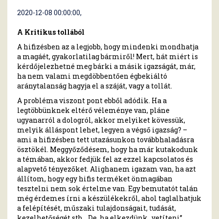
2020-12-08 00:00:00,
A Kritikus tollából
A hifizésben az a legjobb, hogy mindenki mondhatja
a magáét, gyakorlatilag bármiről! Mert, hát miért is
kérdőjelezhetné meg bárki a másik igazságát, már,
ha nem valami megdöbbentően égbekiáltó
aránytalanság hagyja el a száját, vagy a tollát.
A probléma viszont pont ebből adódik. Ha a
legtöbbünknek eltérő véleménye van, pláne
ugyanarról a dologról, akkor melyiket kövessük,
melyik álláspont lehet, legyen a végső igazság? –
ami a hifizésben tett utazásunkon továbbhaladásra
ösztökél. Meggyőződésem, hogy ha már kutakodunk
a témában, akkor fedjük fel az ezzel kapcsolatos és
alapvető tényezőket. Alighanem igazam van, ha azt
állítom, hogy egy hifis terméket önmagában
tesztelni nem sok értelme van. Egy bemutatót talán
még érdemes írni a készülékekről, ahol taglalhatjuk
a felépítését, műszaki tulajdonságait, tudását,
kezelhetőségét stb… De, ha elkezdünk „vetíteni”