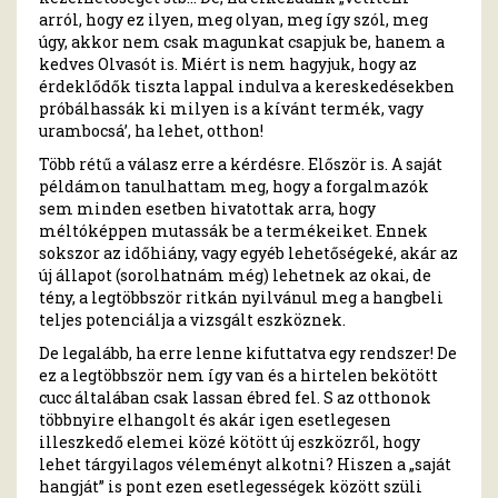
arról, hogy ez ilyen, meg olyan, meg így szól, meg
úgy, akkor nem csak magunkat csapjuk be, hanem a
kedves Olvasót is. Miért is nem hagyjuk, hogy az
érdeklődők tiszta lappal indulva a kereskedésekben
próbálhassák ki milyen is a kívánt termék, vagy
urambocsá’, ha lehet, otthon!
Több rétű a válasz erre a kérdésre. Először is. A saját
példámon tanulhattam meg, hogy a forgalmazók
sem minden esetben hivatottak arra, hogy
méltóképpen mutassák be a termékeiket. Ennek
sokszor az időhiány, vagy egyéb lehetőségeké, akár az
új állapot (sorolhatnám még) lehetnek az okai, de
tény, a legtöbbször ritkán nyilvánul meg a hangbeli
teljes potenciálja a vizsgált eszköznek.
De legalább, ha erre lenne kifuttatva egy rendszer! De
ez a legtöbbször nem így van és a hirtelen bekötött
cucc általában csak lassan ébred fel. S az otthonok
többnyire elhangolt és akár igen esetlegesen
illeszkedő elemei közé kötött új eszközről, hogy
lehet tárgyilagos véleményt alkotni? Hiszen a „saját
hangját” is pont ezen esetlegességek között szüli