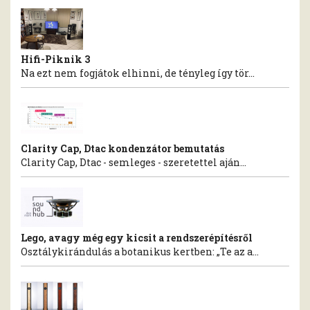
Hifi-Piknik 3
Na ezt nem fogjátok elhinni, de tényleg így tör...
Clarity Cap, Dtac kondenzátor bemutatás
Clarity Cap, Dtac - semleges - szeretettel aján...
Lego, avagy még egy kicsit a rendszerépítésről
Osztálykirándulás a botanikus kertben: „Te az a...