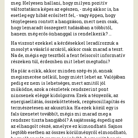
meg. Helyesen hallani, hogy milyen pozitív
változtatásra képes az egészen, - még akkor is, ha
esetleg egy hibát erősített fel, - vagy éppen, hogy
ténylegesen rontott a hangzáson, mert nem csak,
hogy lemaradt összegzett tudásában a többitől,
hanem még erős önhanggal is rendelkezik? …
Ha viszont ezekkel a kérdésekkel leradírozzuk a
mosolyt a vásárló arcáról, akkor csak marad a teszt.
Na de, mégis egy tesztből a fent felsorolt informatív
részeken túl, érdemben mit lehet megtudni?
Ha píár a cikk, akkor minden szép és jó, annak
megismerése nélkül, hogy miért lehet az. Valójában
pedig ez nem is lehetséges, mert amitől jól
működne, azok a részletek rendszerint pont
nincsenek eléggé kidolgozva. Ezek a tényezők, az
energiaellátás, összeköttetések, rezgéscsillapítás és
természetesen az akusztika. Ha ezek közül egy is
fals üzenetet továbbít, mégis mi marad meg a
rendszer tiszta hangjából? A sajátosság, éspedig azé
az elhangolt részé, amelyre ez kimondható. Sajnos
legtöbb esetben az összes körülményről elmondható,