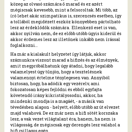
közeg az olvasó számára ő marad és ez azért
mégiscsak kevesebb, mint a felsoroltak. Mi több, az
író lehet akár szimpatikus is, szerencsés esetben, így
a tollából megidézett eszköz könnyebben pártolható
lesz az érdeklődők számára. Ellenkező eset is van,
akkor nyilván nem, de ez előbb utóbb úgyis kiderül és
akkor érdemes lesz az illetőnek inkább nem írással
foglalkozni…
Ha már a kialakult helyzetet így látjuk, akkor
számunkra viszont marad a hifizés és az élmények,
amit megpróbálhatunk úgy átadni, hogy legalább
valamelyest úgy tűnjön, hogy a tesztelésnek
valamennyi értelme ténylegesen van. Annyiból
biztosan, hogy, ha adódik egy vezérelv, ami
fokozatosan képes fejlődni és ebből egyfajta
követendő irány kikristályosodni, akkor, ha
mindenki mondja is a magáét, - a másik van
tévedésben alapon - helyett, előbb utóbb az út elvezet
majd valahová. De ez már nem a hifi sötét korszaka
lesz, a vak vezet világtalant éra, hanem, ha nem is
világosság, de mégiscsak egy derengés lesz valahol a
hifi csillagos egén.