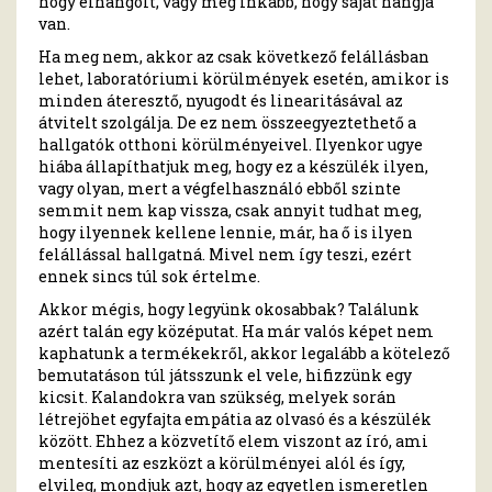
hogy elhangolt, vagy még inkább, hogy saját hangja
van.
Ha meg nem, akkor az csak következő felállásban
lehet, laboratóriumi körülmények esetén, amikor is
minden áteresztő, nyugodt és linearitásával az
átvitelt szolgálja. De ez nem összeegyeztethető a
hallgatók otthoni körülményeivel. Ilyenkor ugye
hiába állapíthatjuk meg, hogy ez a készülék ilyen,
vagy olyan, mert a végfelhasználó ebből szinte
semmit nem kap vissza, csak annyit tudhat meg,
hogy ilyennek kellene lennie, már, ha ő is ilyen
felállással hallgatná. Mivel nem így teszi, ezért
ennek sincs túl sok értelme.
Akkor mégis, hogy legyünk okosabbak? Találunk
azért talán egy középutat. Ha már valós képet nem
kaphatunk a termékekről, akkor legalább a kötelező
bemutatáson túl játsszunk el vele, hifizzünk egy
kicsit. Kalandokra van szükség, melyek során
létrejöhet egyfajta empátia az olvasó és a készülék
között. Ehhez a közvetítő elem viszont az író, ami
mentesíti az eszközt a körülményei alól és így,
elvileg, mondjuk azt, hogy az egyetlen ismeretlen