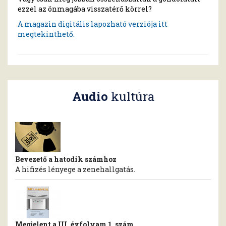
ezzel az önmagába visszatérő körrel?
A magazin digitális lapozható verziója
itt
megtekinthető.
Audio
kultúra
Bevezető a hatodik számhoz
A hifizés lényege a zenehallgatás.
Megjelent a III. évfolyam 1. szám